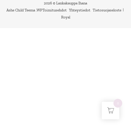
2026 © Lankakauppa Ihana
Ashe Child Teema
.
WP
Toimitusehdot
Yhteystiedot
Tietosuojaseloste
Royal
0