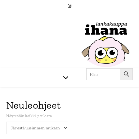
Neuleohjeet
Sorted by latest
Näytetään kaikki 7 tulosta