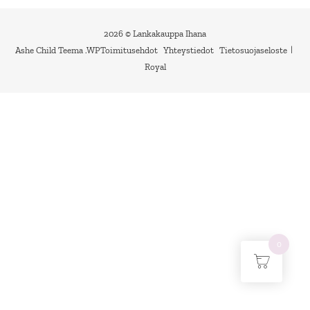
2026 © Lankakauppa Ihana
Ashe Child Teema
.
WP
Toimitusehdot
Yhteystiedot
Tietosuojaseloste
Royal
0