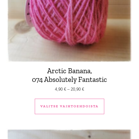
Arctic Banana,
074 Absolutely Fantastic
Hintaluokka: 4,90 € - 20,90 €
4,90
€
–
20,90
€
Tällä tuotteella 
VALITSE VAIHTOEHDOISTA