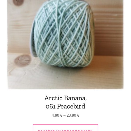
Arctic Banana,
061 Peacebird
Hintaluokka: 4,90 € - 20,90 €
4,90
€
–
20,90
€
Tällä tuotteella 