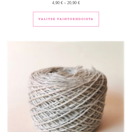
Hintaluokka: 4,90 € - 20,90 €
4,90
€
–
20,90
€
Tällä tuotteella 
VALITSE VAIHTOEHDOISTA