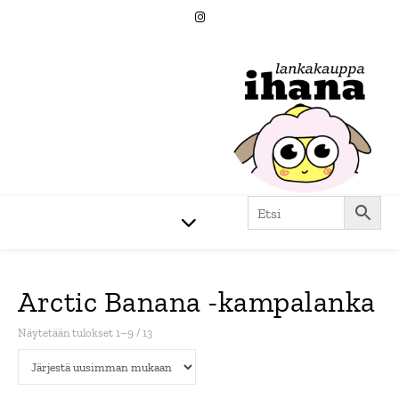
Arctic Banana -kampalanka
Sorted by latest
Näytetään tulokset 1–9 / 13