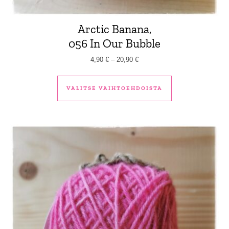
Arctic Banana,
056 In Our Bubble
Hintaluokka: 4,90 € - 20,90 €
4,90
€
–
20,90
€
Tällä tuotteella 
VALITSE VAIHTOEHDOISTA