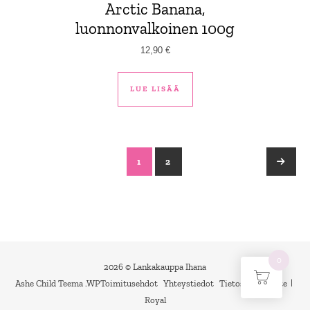
Arctic Banana,
luonnonvalkoinen 100g
12,90
€
LUE LISÄÄ
1
2
→
0
2026 © Lankakauppa Ihana
Ashe Child Teema
.
WP
Toimitusehdot
Yhteystiedot
Tietosuojaseloste
Royal