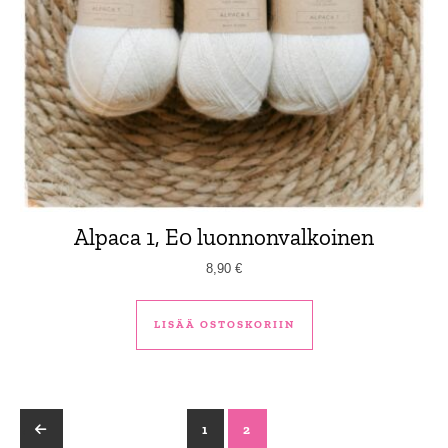
Alpaca 1, E0 luonnonvalkoinen
8,90
€
LISÄÄ OSTOSKORIIN
←
1
2