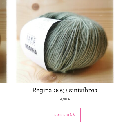
Regina 0093 sinivihreä
9,90
€
LUE LISÄÄ