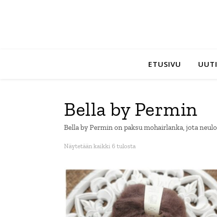
ETUSIVU
UUTI
Bella by Permin
Bella by Permin on paksu mohairlanka, jota neulo
Sorted by latest
Näytetään kaikki 6 tulosta