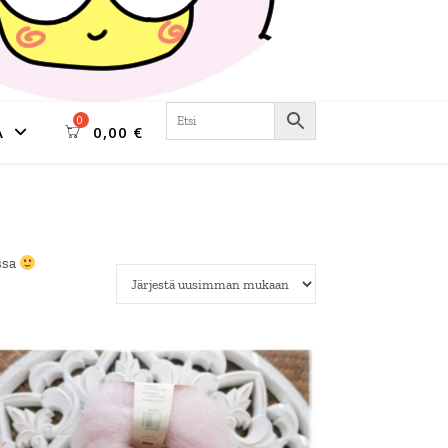
A
0,00
€
ssa