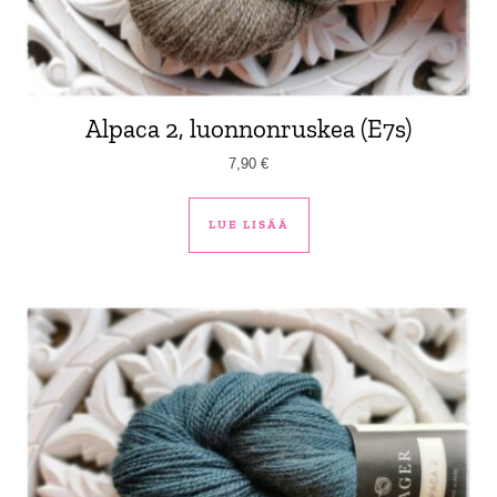
Alpaca 2, luonnonruskea (E7s)
7,90
€
LUE LISÄÄ