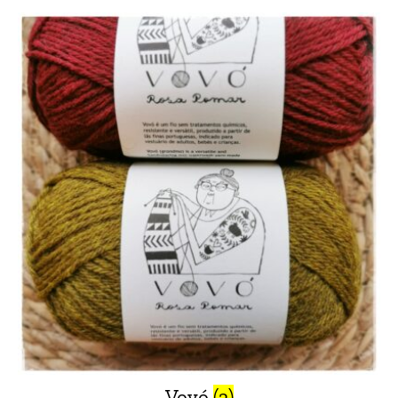
Vovó
(3)