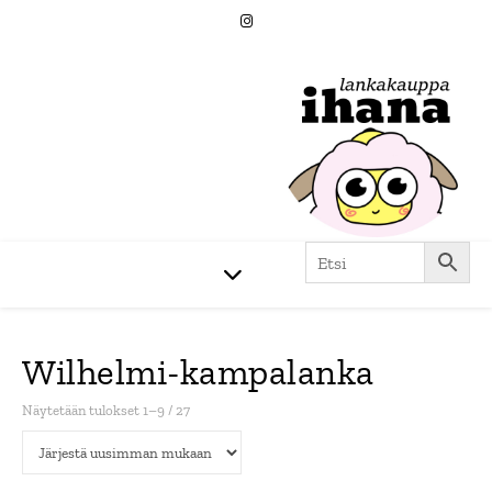
Wilhelmi-kampalanka
Sorted by latest
Näytetään tulokset 1–9 / 27