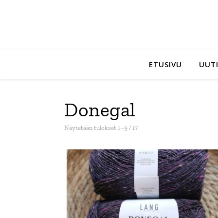
ETUSIVU
UUTI
Donegal
Sorted by latest
Näytetään tulokset 1–9 / 17