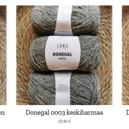
en
Donegal 0003 keskiharmaa
10,90
€