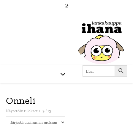
Onneli
Sorted by latest
Näytetään tulokset 1–9 / 15