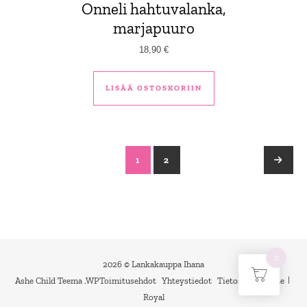
Onneli hahtuvalanka,
marjapuuro
18,90
€
LISÄÄ OSTOSKORIIN
1
2
→
0
2026 © Lankakauppa Ihana
Ashe Child Teema
.
WP
Toimitusehdot
Yhteystiedot
Tietosuojaseloste
Royal