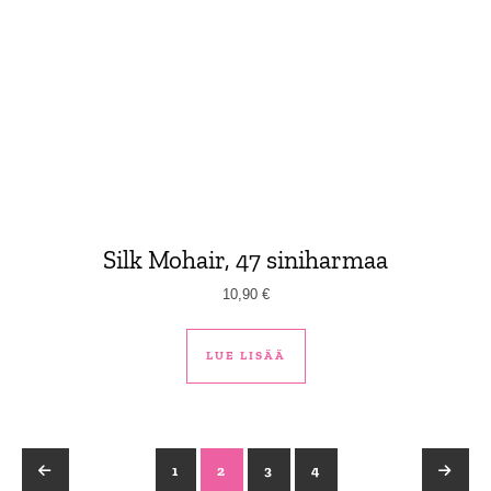
Silk Mohair, 47 siniharmaa
10,90
€
LUE LISÄÄ
←
1
2
3
4
→