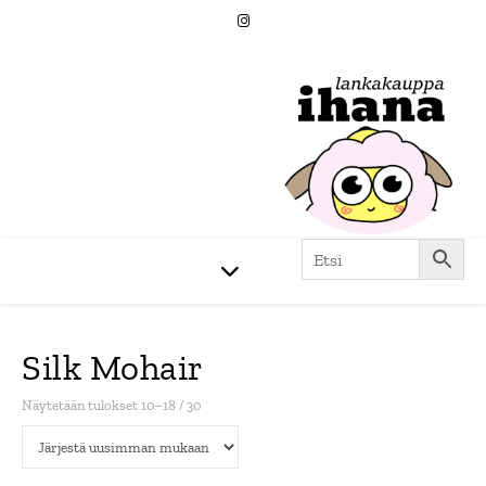
Silk Mohair
Sorted by latest
Näytetään tulokset 10–18 / 30