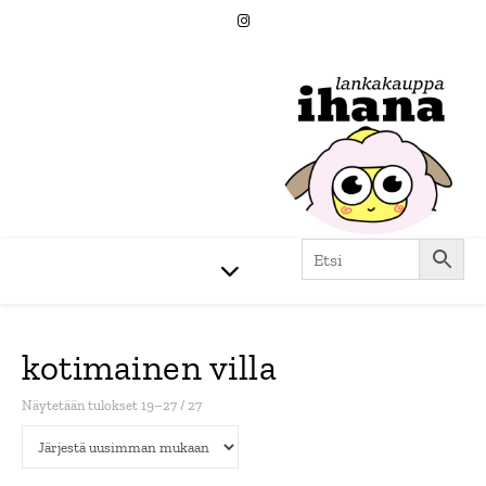
kotimainen villa
Sorted by latest
Näytetään tulokset 19–27 / 27