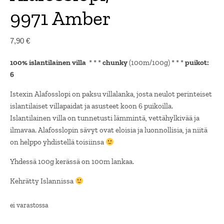
9971 Amber
7,90
€
100% islantilainen villa
* * *
chunky
(100m/100g) * * *
puikot:
6
Istexin Alafosslopi on paksu villalanka, josta neulot perinteiset
islantilaiset villapaidat ja asusteet koon 6 puikoilla.
Islantilainen villa on tunnetusti lämmintä, vettähylkivää ja
ilmavaa. Alafosslopin sävyt ovat eloisia ja luonnollisia, ja niitä
on helppo yhdistellä toisiinsa
Yhdessä 100g kerässä on 100m lankaa.
Kehrätty Islannissa
ei varastossa