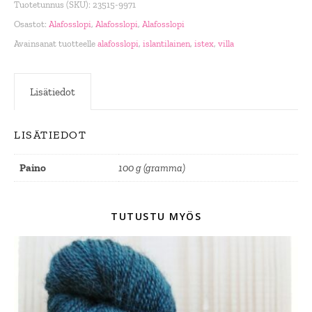
Tuotetunnus (SKU):
23515-9971
Osastot:
Alafosslopi
,
Alafosslopi
,
Alafosslopi
Avainsanat tuotteelle
alafosslopi
,
islantilainen
,
istex
,
villa
Lisätiedot
LISÄTIEDOT
Paino
100 g (gramma)
TUTUSTU MYÖS