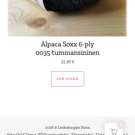
Alpaca Soxx 6-ply
0035 tummansininen
22,90
€
LUE LISÄÄ
0
2026 © Lankakauppa Ihana
Ashe Child Teema
.
WP
Toimitusehdot
Yhteystiedot
Tietosuojaseloste