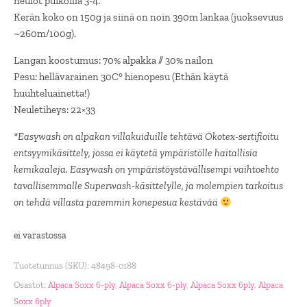
neulot puikoilla 3-4.
Kerän koko on 150g ja siinä on noin 390m lankaa (juoksevuus
~260m/100g).
Langan koostumus: 70% alpakka // 30% nailon
Pesu: hellävarainen 30C° hienopesu (Ethän käytä
huuhteluainetta!)
Neuletiheys: 22×33
*Easywash on alpakan villakuiduille tehtävä Ökotex-sertifioitu
entsyymikäsittely, jossa ei käytetä ympäristölle haitallisia
kemikaaleja. Easywash on ympäristöystävällisempi vaihtoehto
tavallisemmalle Superwash-käsittelylle, ja molempien tarkoitus
on tehdä villasta paremmin konepesua kestävää
ei varastossa
Tuotetunnus (SKU):
48498-0188
Osastot:
Alpaca Soxx 6-ply
,
Alpaca Soxx 6-ply
,
Alpaca Soxx 6ply
,
Alpaca
Soxx 6ply