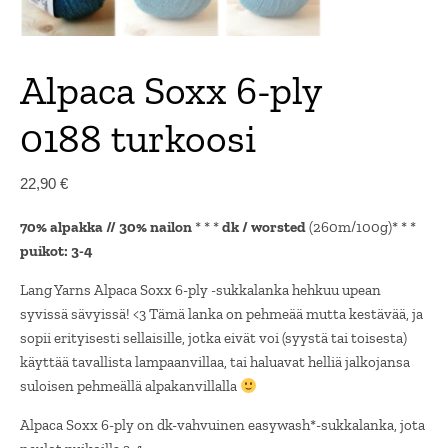
Alpaca Soxx 6-ply
0188 turkoosi
22,90
€
70% alpakka // 30% nailon
* * *
dk / worsted
(260m/100g)* * *
puikot: 3-4
Lang Yarns Alpaca Soxx 6-ply -sukkalanka hehkuu upean
syvissä sävyissä! <3 Tämä lanka on pehmeää mutta kestävää, ja
sopii erityisesti sellaisille, jotka eivät voi (syystä tai toisesta)
käyttää tavallista lampaanvillaa, tai haluavat helliä jalkojansa
suloisen pehmeällä alpakanvillalla
Alpaca Soxx 6-ply on dk-vahvuinen easywash*-sukkalanka, jota