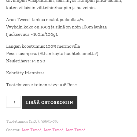
tiiviimpiin villapaitoihin, sekä myös isompiin pinta-aloihin,
kuten villaisiin viltteihin/huopiin ja huiveihin.
Aran Tweed -lankaa neulot puikoilla 4½.
Vyyhdin koko on 100g ja siinä on noin 160m lankaa
(juoksevuus ~160m/100g).
Langan koostumus: 100% merinovilla
Pesu: käsinpesu (Ethän käytä huuhteluainetta!)
Neuletiheys: 14 x 20
Kehrätty Irlannissa.
Tuotekuvan 2 toinen sävy: 106 Rose
Aran Tweed, Confetti määrä
LISÄÄ OSTOSKORIIN
Tuotetunnus (SKU):
96691-076
Osastot:
Aran Tweed
,
Aran Tweed
,
Aran Tweed