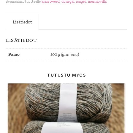
Avainsanat tuotteelle
aran tweed
,
donegal
,
isager
,
merinovilla
Lisätiedot
LISÄTIEDOT
Paino
100 g (gramma)
TUTUSTU MYÖS