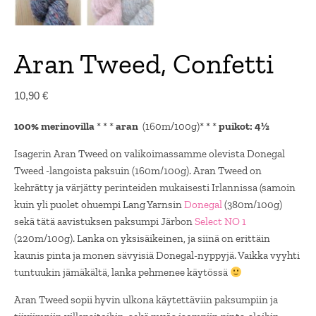
Aran Tweed, Confetti
10,90
€
100% merinovilla
* * *
aran
(160m/100g)* * *
puikot: 4½
Isagerin Aran Tweed on valikoimassamme olevista Donegal
Tweed -langoista paksuin (160m/100g). Aran Tweed on
kehrätty ja värjätty perinteiden mukaisesti Irlannissa (samoin
kuin yli puolet ohuempi Lang Yarnsin
Donegal
(380m/100g)
sekä tätä aavistuksen paksumpi Järbon
Select NO 1
(220m/100g). Lanka on yksisäikeinen, ja siinä on erittäin
kaunis pinta ja monen sävyisiä Donegal-nyppyjä. Vaikka vyyhti
tuntuukin jämäkältä, lanka pehmenee käytössä
Aran Tweed sopii hyvin ulkona käytettäviin paksumpiin ja