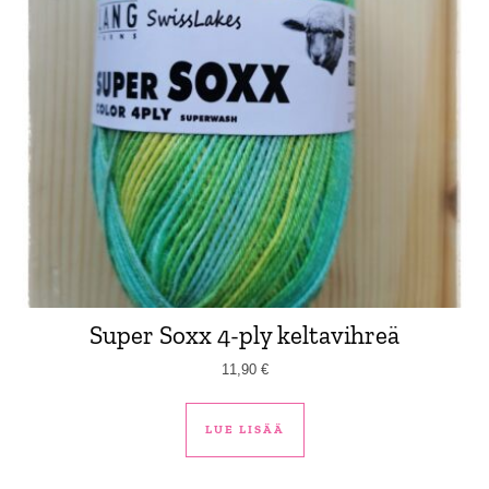
Super Soxx 4-ply keltavihreä
11,90
€
LUE LISÄÄ