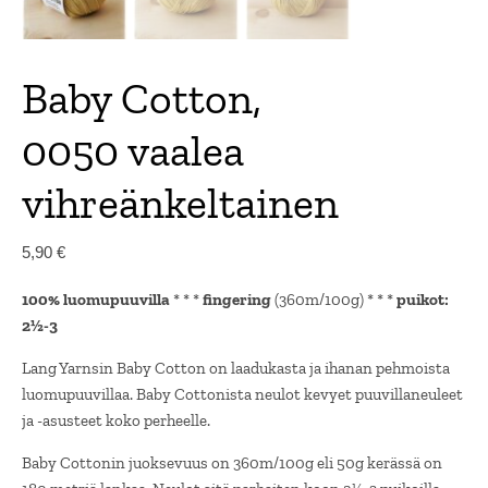
Baby Cotton,
0050 vaalea
vihreänkeltainen
5,90
€
100% luomupuuvilla
* * *
fingering
(360m/100g) * * *
puikot:
2½-3
Lang Yarnsin Baby Cotton on laadukasta ja ihanan pehmoista
luomupuuvillaa. Baby Cottonista neulot kevyet puuvillaneuleet
ja -asusteet koko perheelle.
Baby Cottonin juoksevuus on 360m/100g eli 50g kerässä on