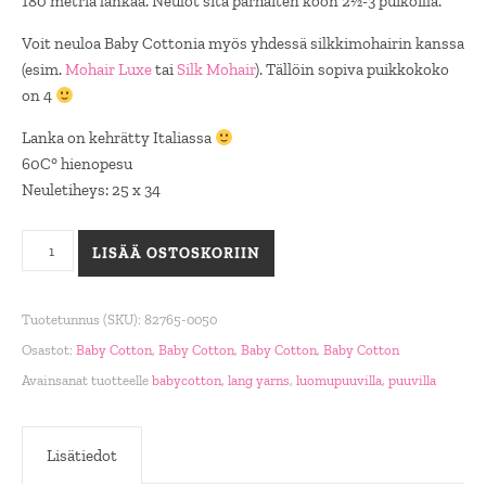
180 metriä lankaa. Neulot sitä parhaiten koon 2½-3 puikoilla.
Voit neuloa Baby Cottonia myös yhdessä silkkimohairin kanssa
(esim.
Mohair Luxe
tai
Silk Mohair
). Tällöin sopiva puikkokoko
on 4
Lanka on kehrätty Italiassa
60C° hienopesu
Neuletiheys: 25 x 34
Baby Cotton, 0050 vaalea vihreänkeltainen määrä
LISÄÄ OSTOSKORIIN
Tuotetunnus (SKU):
82765-0050
Osastot:
Baby Cotton
,
Baby Cotton
,
Baby Cotton
,
Baby Cotton
Avainsanat tuotteelle
babycotton
,
lang yarns
,
luomupuuvilla
,
puuvilla
Lisätiedot