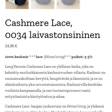
Cashmere Lace,
0034 laivastonsininen
14,90
€
100% kashmir
* * *
lace
(660m/100g)* * *
puikot: 3-3½
Lang Yarnsin Cashmere Lace on ylellinen lanka, joka on
kehrätty ensiluokkaisesta kashmirvuohen villasta. Kashmir on
ominaisuuksiltaan kevyttä, hengittävää ja lämmintä, ja se on
eläinkuiduista yksi arvostetuimmista. Kashmirvilla kerätään
vuohista kampaamalla, ja sen tuotantoprosessi vaatii
erityislaatuista käsityötaitoa ja aikaa.
Cashmere Lace -langan juoksevuus on 660m/100g, ja yhdessä