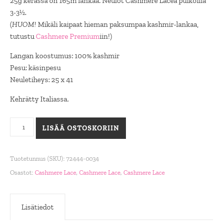
25g kerässä on 165m lankaa. Neulot Cashmere Lacea puikoilla
3-3½.
(
HUOM!
Mikäli kaipaat hieman paksumpaa kashmir-lankaa,
tutustu
Cashmere Premium
iin!)
Langan koostumus: 100% kashmir
Pesu: käsinpesu
Neuletiheys: 25 x 41
Kehrätty Italiassa.
Cashmere Lace, 0034 laivastonsininen määrä
LISÄÄ OSTOSKORIIN
Tuotetunnus (SKU):
72444-0034
Osastot:
Cashmere Lace
,
Cashmere Lace
,
Cashmere Lace
Lisätiedot