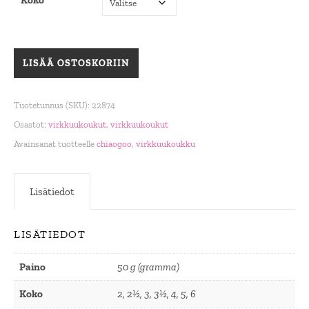
Koko
Chiaogoo virkkuukoukku Premium Bamboo määrä
LISÄÄ OSTOSKORIIN
Tuotetunnus (SKU):
22874
Osastot:
virkkuukoukut
,
virkkuukoukut
Avainsanat tuotteelle
chiaogoo
,
virkkuukoukku
Lisätiedot
LISÄTIEDOT
Paino
50 g (gramma)
Koko
2, 2½, 3, 3½, 4, 5, 6