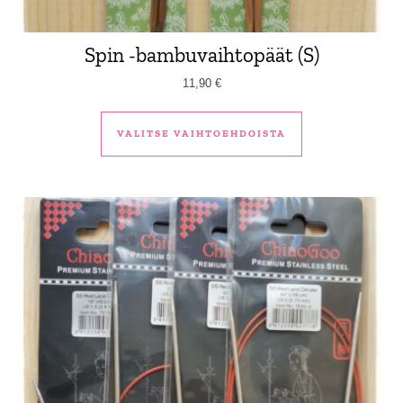
Spin -bambuvaihtopäät (S)
11,90
€
Tällä tuotteella 
VALITSE VAIHTOEHDOISTA