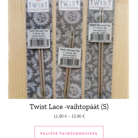
Twist Lace -vaihtopäät (S)
Hintaluokka: 11,90 € - 13,90 €
11,90
€
–
13,90
€
Tällä tuotteella 
VALITSE VAIHTOEHDOISTA