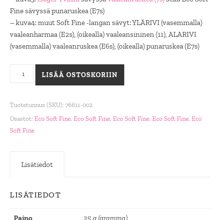
Fine sävyssä punaruskea (E7s)
– kuva4: muut Soft Fine -langan sävyt: YLÄRIVI (vasemmalla)
vaaleanharmaa (E2s), (oikealla) vaaleansininen (11), ALARIVI
(vasemmalla) vaaleanruskea (E6s), (oikealla) punaruskea (E7s)
Eco Soft Fine, vaaleanruskea (E6s) määrä
LISÄÄ OSTOSKORIIN
Tuotetunnus (SKU):
76611-002
Osastot:
Eco Soft Fine
,
Eco Soft Fine
,
Eco Soft Fine
,
Eco Soft Fine
,
Eco
Soft Fine
Lisätiedot
LISÄTIEDOT
Paino
25 g (gramma)