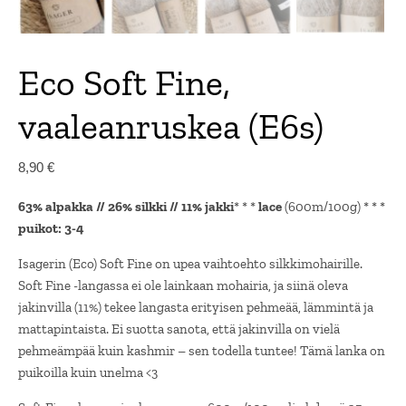
Eco Soft Fine,
vaaleanruskea (E6s)
8,90
€
63% alpakka // 26% silkki // 11% jakki
* * *
lace
(600m/100g) * * *
puikot: 3-4
Isagerin (Eco) Soft Fine on upea vaihtoehto silkkimohairille.
Soft Fine -langassa ei ole lainkaan mohairia, ja siinä oleva
jakinvilla (11%) tekee langasta erityisen pehmeää, lämmintä ja
mattapintaista. Ei suotta sanota, että jakinvilla on vielä
pehmeämpää kuin kashmir – sen todella tuntee! Tämä lanka on
puikoilla kuin unelma <3