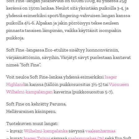
Soft Fine -langan juoksevuus on 600m/100g, eli yhdessä 25g
kerässä on 150m lankaa. Neulot sitä yksistään puikoilla 3-4, ja
yhdessä esimerkiksi sport/fingering-vahvuisen langan kanssa
puikoilla 4½-6. Alpakan ja jakin pörröisyys tekee neuleen
pinnasta tasaisen lämpimän, vaikka käyttäisit isompiakin
puikkoja.
Soft Fine -langassa Eco-etuliite sisältyy luonnonvärisiin,
värjäämättömiin, sävyihin. Värjätyt sävyt puolestaan kantavat
nimeä ”Soft Fine”.
Voit neuloa Soft Fine-lankaa yhdessä esimerkiksi
Isager
Highland
in kanssa (tällöin puikkosuositus 3½-5) tai
Vuonueen
Wilhelmi-kampalangan
kaverina (puikkosuositus 5-7).
Soft Fine on kehrätty Perussa.
Hellävarainen käsinpesu.
Tuotekuvien muut langat:
– kuva2:
Wilhelmi-kampalanka
sävyssä
vaaleanharmaa
– kuva3:
Isager Tvinni
sävyssä
vaaleanruskea (7s)
sekä Eco Soft