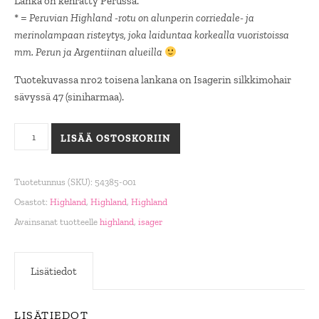
Lanka on kehrätty Perussa.
* =
Peruvian Highland -rotu on alunperin corriedale- ja
merinolampaan risteytys, joka laiduntaa korkealla vuoristoissa
mm. Perun ja Argentiinan alueilla
Tuotekuvassa nro2 toisena lankana on Isagerin silkkimohair
sävyssä 47 (siniharmaa).
Highland, Charcoal määrä
LISÄÄ OSTOSKORIIN
Tuotetunnus (SKU):
54385-001
Osastot:
Highland
,
Highland
,
Highland
Avainsanat tuotteelle
highland
,
isager
Lisätiedot
LISÄTIEDOT