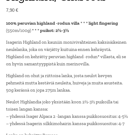
7,90
€
100% peruvian highland -rodun villa
* * *
light fingering
(550m/100g) * * *
puikot: 2½-3½
Isagerin Highland on kauniin monivivahteinen kaksisäikeinen
neulelanka, joka on värjätty kuituina ennen kehräystä.
Highland on kehrätty peruvian highland -rodun* villasta, eli se
on hyvin samantyyppistä kuin merinovilla.
Highland on ohut ja riittoisa lanka, josta neulot kevyen
pehmeitä mutta kestäviä neuleita, huiveja ja muita asusteita.
50g kerässä on jopa 275m lankaa.
Neulot Highlandia joko yksistään koon 2½-3½ puikoilla tai
toisen langan kanssa:
– yhdessä Isager Alpaca 2 -langan kanssa puikkosuositus: 4-5½
– yhdessä Isagerin silkkimohairin kanssa puikkosuositus: 4-7