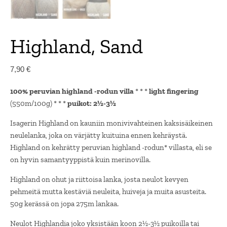
Highland, Sand
7,90
€
100% peruvian highland -rodun villa
* * *
light fingering
(550m/100g) * * *
puikot: 2½-3½
Isagerin Highland on kauniin monivivahteinen kaksisäikeinen
neulelanka, joka on värjätty kuituina ennen kehräystä.
Highland on kehrätty peruvian highland -rodun* villasta, eli se
on hyvin samantyyppistä kuin merinovilla.
Highland on ohut ja riittoisa lanka, josta neulot kevyen
pehmeitä mutta kestäviä neuleita, huiveja ja muita asusteita.
50g kerässä on jopa 275m lankaa.
Neulot Highlandia joko yksistään koon 2½-3½ puikoilla tai