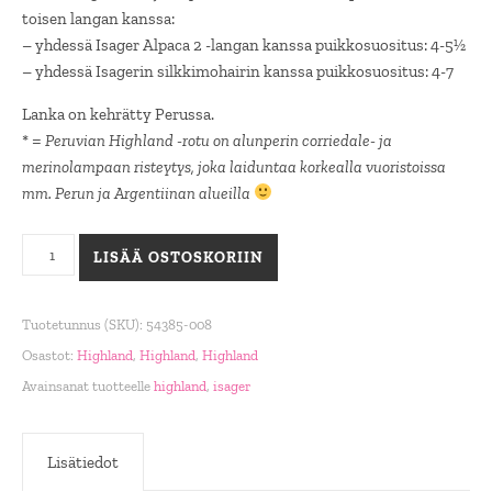
toisen langan kanssa:
– yhdessä Isager Alpaca 2 -langan kanssa puikkosuositus: 4-5½
– yhdessä Isagerin silkkimohairin kanssa puikkosuositus: 4-7
Lanka on kehrätty Perussa.
* =
Peruvian Highland -rotu on alunperin corriedale- ja
merinolampaan risteytys, joka laiduntaa korkealla vuoristoissa
mm. Perun ja Argentiinan alueilla
Highland, Sand määrä
LISÄÄ OSTOSKORIIN
Tuotetunnus (SKU):
54385-008
Osastot:
Highland
,
Highland
,
Highland
Avainsanat tuotteelle
highland
,
isager
Lisätiedot