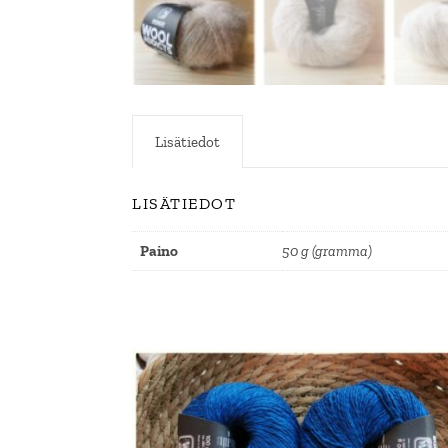
Lisätiedot
LISÄTIEDOT
Paino
50 g (gramma)