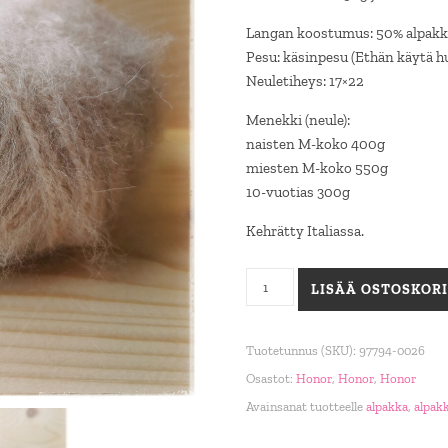
Langan koostumus: 50% alpakka
Pesu: käsinpesu (Ethän käytä h
Neuletiheys: 17×22
Menekki (neule):
naisten M-koko 400g
miesten M-koko 550g
10-vuotias 300g
Kehrätty Italiassa.
Honor 0026 vaalea beige määrä
LISÄÄ OSTOSKORI
Tuotetunnus (SKU):
97794-0026
Osastot:
Honor
,
Honor
,
Honor
Avainsanat tuotteelle
alpakka
,
alpak