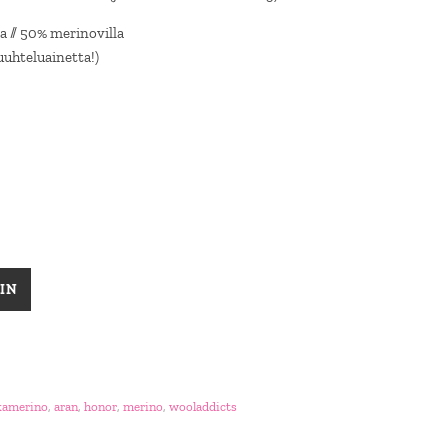
 // 50% merinovilla
uuhteluainetta!)
IN
kamerino
,
aran
,
honor
,
merino
,
wooladdicts