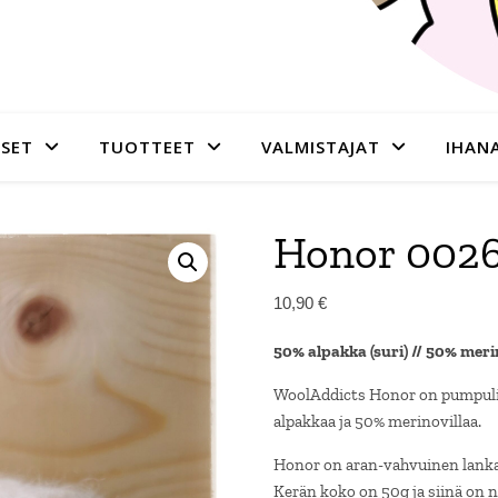
SET
TUOTTEET
VALMISTAJAT
IHAN
Honor 0026 
10,90
€
50% alpakka (suri) // 50% mer
WoolAddicts Honor on pumpulin
alpakkaa ja 50% merinovillaa.
Honor on aran-vahvuinen lanka, 
Kerän koko on 50g ja siinä on