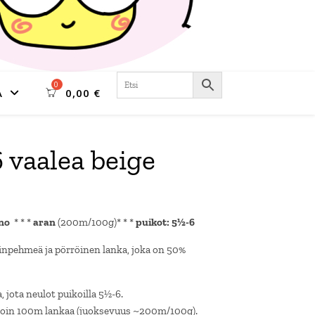
A
0,00
€
vaalea beige
ino
* * *
aran
(200m/100g)* * *
puikot: 5½-6
pehmeä ja pörröinen lanka, joka on 50%
jota neulot puikoilla 5½-6.
 noin 100m lankaa (juoksevuus ~200m/100g).