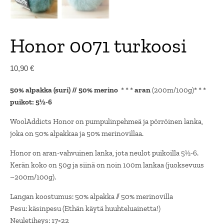
Honor 0071 turkoosi
10,90
€
50% alpakka (suri) // 50% merino
* * *
aran
(200m/100g)* * *
puikot: 5½-6
WoolAddicts Honor on pumpulinpehmeä ja pörröinen lanka,
joka on 50% alpakkaa ja 50% merinovillaa.
Honor on aran-vahvuinen lanka, jota neulot puikoilla 5½-6.
Kerän koko on 50g ja siinä on noin 100m lankaa (juoksevuus
~200m/100g).
Langan koostumus: 50% alpakka // 50% merinovilla
Pesu: käsinpesu (Ethän käytä huuhteluainetta!)
Neuletiheys: 17×22