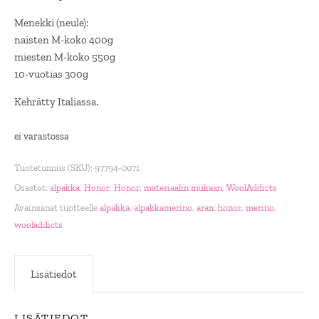
Menekki (neule):
naisten M-koko 400g
miesten M-koko 550g
10-vuotias 300g
Kehrätty Italiassa.
ei varastossa
Tuotetunnus (SKU):
97794-0071
Osastot:
alpakka
,
Honor
,
Honor
,
materiaalin mukaan
,
WoolAddicts
Avainsanat tuotteelle
alpakka
,
alpakkamerino
,
aran
,
honor
,
merino
,
wooladdicts
Lisätiedot
LISÄTIEDOT