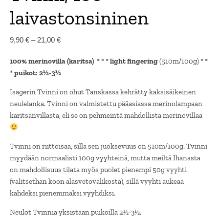
laivastonsininen
Hintaluokka: 9,90 € - 21,00 €
9,90
€
–
21,00
€
100% merinovilla (karitsa)
* * *
light fingering
(510m/100g) * *
*
puikot: 2½-3½
Isagerin Tvinni on ohut Tanskassa kehrätty kaksisäikeinen
neulelanka. Tvinni on valmistettu pääasiassa merinolampaan
karitsanvillasta, eli se on pehmeintä mahdollista merinovillaa
Tvinni on riittoisaa, sillä sen juoksevuus on 510m/100g. Tvinni
myydään normaalisti 100g vyyhteinä, mutta meiltä Ihanasta
on mahdollisuus tilata myös puolet pienempi 50g vyyhti
(valitsethan koon alasvetovalikosta), sillä vyyhti aukeaa
kahdeksi pienemmäksi vyyhdiksi.
Neulot Tvinniä yksistään puikoilla 2½-3½.