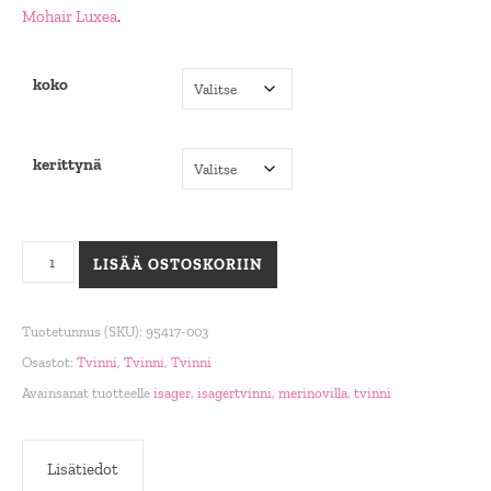
Mohair Luxea
.
koko
kerittynä
Tvinni, 100 laivastonsininen määrä
LISÄÄ OSTOSKORIIN
Tuotetunnus (SKU):
95417-003
Osastot:
Tvinni
,
Tvinni
,
Tvinni
Avainsanat tuotteelle
isager
,
isagertvinni
,
merinovilla
,
tvinni
Lisätiedot