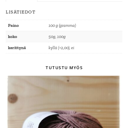
LISÄTIEDOT
Paino
100 g (gramma)
koko
50g, 100g
kerittynä
kyllä (+2,00), ei
TUTUSTU MYÖS