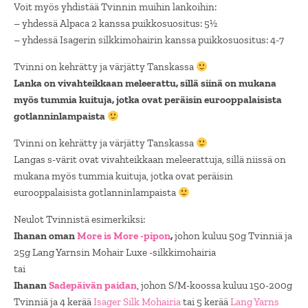
Voit myös yhdistää Tvinnin muihin lankoihin:
– yhdessä Alpaca 2 kanssa puikkosuositus: 5½
– yhdessä Isagerin silkkimohairin kanssa puikkosuositus: 4-7
Tvinni on kehrätty ja värjätty Tanskassa
Lanka on vivahteikkaan meleerattu, sillä siinä on mukana
myös tummia kuituja, jotka ovat peräisin eurooppalaisista
gotlanninlampaista
Tvinni on kehrätty ja värjätty Tanskassa
Langas s-värit ovat vivahteikkaan meleerattuja, sillä niissä on
mukana myös tummia kuituja, jotka ovat peräisin
eurooppalaisista gotlanninlampaista
Neulot Tvinnistä esimerkiksi:
Ihanan oman
More is More -pipon
,
johon kuluu 50g Tvinniä ja
25g Lang Yarnsin Mohair Luxe -silkkimohairia
tai
Ihanan
Sadepäivän paidan
, johon S/M-koossa kuluu 150-200g
Tvinniä ja 4 kerää
Isager Silk Mohairia
tai 5 kerää
Lang Yarns