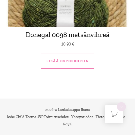
Donegal 0098 metsänvihreä
10,90
€
LISÄÄ OSTOSKORIIN
0
2026 © Lankakauppa Ihana
Ashe Child Teema
.
WP
Toimitusehdot
Yhteystiedot
Tietosuojaseloste
Royal