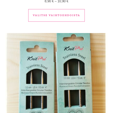
Hintaluokka: 8,90 € - 10,90 €
8,90
€
–
10,90
€
Tällä tuotteella 
VALITSE VAIHTOEHDOISTA