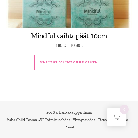
Mindful vaihtopäät 10cm
Hintaluokka: 8,90 € - 10,90 €
8,90
€
–
10,90
€
Tällä tuotteella 
VALITSE VAIHTOEHDOISTA
0
2026 © Lankakauppa Ihana
Ashe Child Teema
.
WP
Toimitusehdot
Yhteystiedot
Tietosuojaseloste
Royal