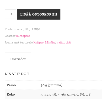
Symfonie vaihtopäät 13cm määrä
LISÄÄ OSTOSKORIIN
Tuotetunnus (SKU):
22870
Osasto:
vaihtopäät
Avainsanat tuotteelle
Knitpro
,
Mindful
,
vaihtopäät
Lisätiedot
LISÄTIEDOT
Paino
50 g (gramma)
Koko
3, 3,25, 3½, 4, 4½, 5, 5½, 6, 6½, 7, 8