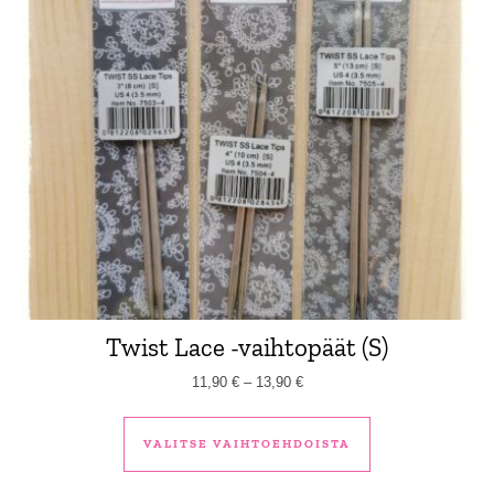
Twist Lace -vaihtopäät (S)
Hintaluokka: 11,90 € - 13,90 €
11,90
€
–
13,90
€
Tällä tuotteella 
VALITSE VAIHTOEHDOISTA