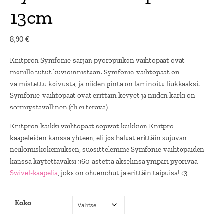
13cm
8,90
€
Knitpron Symfonie-sarjan pyöröpuikon vaihtopäät ovat
monille tutut kuvioinnistaan. Symfonie-vaihtopäät on
valmistettu koivusta, ja niiden pinta on laminoitu liukkaaksi.
Symfonie-vaihtopäät ovat erittäin kevyet ja niiden kärki on
sormiystävällinen (eli ei terävä).
Knitpron kaikki vaihtopäät sopivat kaikkien Knitpro-
kaapeleiden kanssa yhteen, eli jos haluat erittäin sujuvan
neulomiskokemuksen, suosittelemme Symfonie-vaihtopäiden
kanssa käytettäväksi 360-astetta akselinsa ympäri pyörivää
Swivel-kaapelia
, joka on ohuenohut ja erittäin taipuisa! <3
Koko