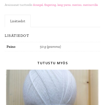
Avainsanat tuotteelle
donegal
,
fingering
,
lang yarns
,
merino
,
merinovilla
Lisätiedot
LISÄTIEDOT
Paino
50 g (gramma)
TUTUSTU MYÖS