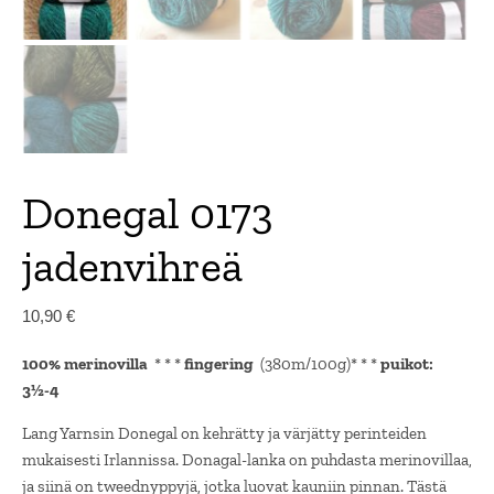
Donegal 0173
jadenvihreä
10,90
€
100% merinovilla
* * *
fingering
(380m/100g)* * *
puikot:
3½-4
Lang Yarnsin Donegal on kehrätty ja värjätty perinteiden
mukaisesti Irlannissa. Donagal-lanka on puhdasta merinovillaa,
ja siinä on tweednyppyjä, jotka luovat kauniin pinnan. Tästä