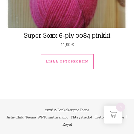
Super Soxx 6-ply 0084 pinkki
11,90
€
LISÄÄ OSTOSKORIIN
0
2026 © Lankakauppa Ihana
Ashe Child Teema
.
WP
Toimitusehdot
Yhteystiedot
Tietosuojaseloste
Royal