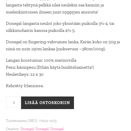
langasta tehtynä pelkkä sileä neulekin saa kauniin ja
mielenkiintoisen ilmeen juuri nyppyjen ansiosta!
Donegal-langasta neulot joko yksistään puikoilla 3½-4, tai
silkkimohairin kanssa puikoilla 4½-5.
Donegal on fingering-vahvuinen lanka. Kerän koko on 50g ja
siinä on noin 190m lankaa (juoksevuus ~380m/100g).
Langan koostumus: 100% merinovilla
Pesu: käsinpesu (Ethän käytä huuhteluainetta!)
Neuletiheys: 22 x 30
Kehrätty Irlannissa.
Donegal 0173 jadenvihreä määrä
LISÄÄ OSTOSKORIIN
Tuotetunnus (SKU):
77414-0173
Osastot:
Donegal
,
Donegal
,
Donegal