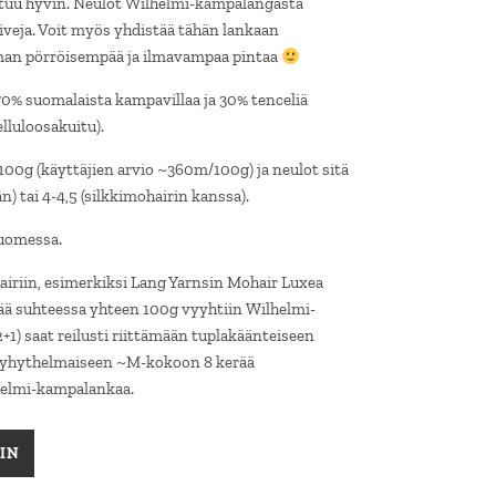
utuu hyvin. Neulot Wilhelmi-kampalangasta
iveja. Voit myös yhdistää tähän lankaan
ieman pörröisempää ja ilmavampaa pintaa
0% suomalaista kampavillaa ja 30% tenceliä
lluloosakuitu).
0g (käyttäjien arvio ~360m/100g) ja neulot sitä
n) tai 4-4,5 (silkkimohairin kanssa).
Suomessa.
airiin, esimerkiksi Lang Yarnsin Mohair Luxea
ää suhteessa yhteen 100g vyyhtiin Wilhelmi-
1) saat reilusti riittämään tuplakäänteiseen
 lyhythelmaiseen ~M-kokoon 8 kerää
lhelmi-kampalankaa.
etrooli määrä
IN