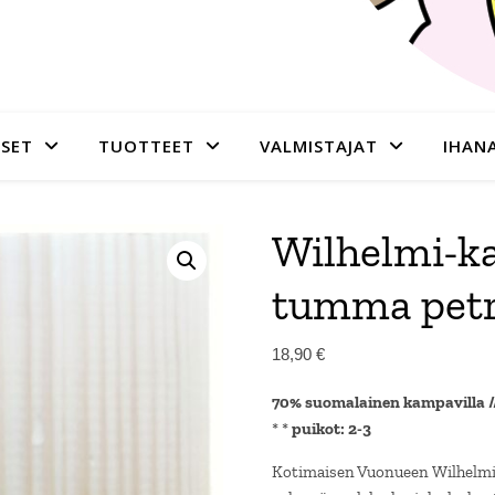
SET
TUOTTEET
VALMISTAJAT
IHAN
Wilhelmi-k
tumma petr
18,90
€
70% suomalainen kampavilla /
* *
puikot: 2-3
Kotimaisen Vuonueen Wilhelmi-k