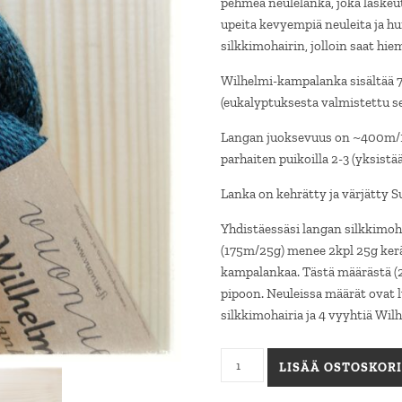
pehmeä neulelanka, joka laske
upeita kevyempiä neuleita ja hu
silkkimohairin, jolloin saat h
Wilhelmi-kampalanka sisältää 7
(eukalyptuksesta valmistettu se
Langan juoksevuus on ~400m/10
parhaiten puikoilla 2-3 (yksistää
Lanka on kehrätty ja värjätty 
Yhdistäessäsi langan silkkimoh
(175m/25g) menee 2kpl 25g ker
kampalankaa. Tästä määrästä (2+
pipoon. Neuleissa määrät ovat
silkkimohairia ja 4 vyyhtiä Wi
Wilhelmi-kampalanka, tumma p
LISÄÄ OSTOSKORI