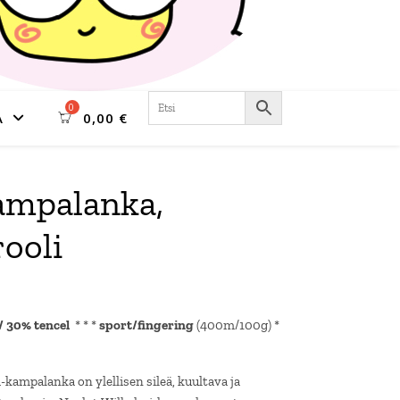
A
0,00
€
ampalanka,
ooli
/ 30% tencel
* * *
sport/fingering
(400m/100g) *
ampalanka on ylellisen sileä, kuultava ja