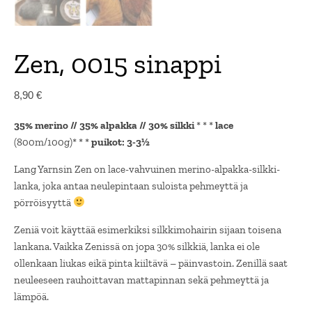
Zen, 0015 sinappi
8,90
€
35% merino // 35% alpakka // 30% silkki
* * *
lace
(800m/100g)* * *
puikot: 3-3½
Lang Yarnsin Zen on lace-vahvuinen merino-alpakka-silkki-
lanka, joka antaa neulepintaan suloista pehmeyttä ja
pörröisyyttä
Zeniä voit käyttää esimerkiksi silkkimohairin sijaan toisena
lankana. Vaikka Zenissä on jopa 30% silkkiä, lanka ei ole
ollenkaan liukas eikä pinta kiiltävä – päinvastoin. Zenillä saat
neuleeseen rauhoittavan mattapinnan sekä pehmeyttä ja
lämpöä.