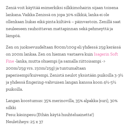
Zeniä voit käyttää esimerkiksi silkkimohairin sijaan toisena
lankana. Vaikka Zenissä on jopa 30% silkkiä, lanka ei ole
ollenkaan liukas eikä pinta kiiltävä – päinvastoin. Zenillä saat
neuleeseen rauhoittavan mattapinnan sekä pehmeyttä ja
lämpöä.
Zen on juoksevuudeltaan 800m/100g eli yhdessä 25g kerässä
on 200m lankaa. Zen on hieman vastaava kuin
Isagerin Soft
Fine
-lanka, mutta ohuempi (ja samalla riittoisampi ->
200m/25g vrs. 150m/25g) ja tuntumaltaan
paperisempi/kuivempi. Zenistä neulot yksistään puikoilla 3-3½
ja yhdessä fingering-vahvuisen langan kanssa koon 4½-5½
puikoilla.
Langan koostumus: 35% merinovilla, 35% alpakka (suri), 30%
silkki
Pesu: käsinpesu (Ethän käytä huuhteluainetta!)
Neuletiheys: 25 x 37