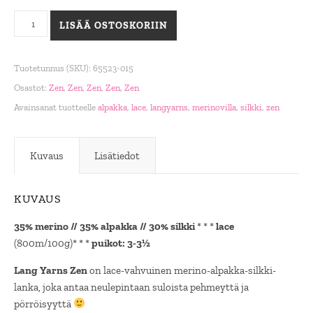
Zen, 0015 sinappi määrä
LISÄÄ OSTOSKORIIN
Tuotetunnus (SKU):
65523-015
Osastot:
Zen
,
Zen
,
Zen
,
Zen
,
Zen
Avainsanat tuotteelle
alpakka
,
lace
,
langyarns
,
merinovilla
,
silkki
,
zen
Kuvaus
Lisätiedot
KUVAUS
35% merino // 35% alpakka // 30% silkki
* * *
lace
(800m/100g)* * *
puikot: 3-3½
Lang Yarns Zen
on lace-vahvuinen merino-alpakka-silkki-
lanka, joka antaa neulepintaan suloista pehmeyttä ja
pörröisyyttä