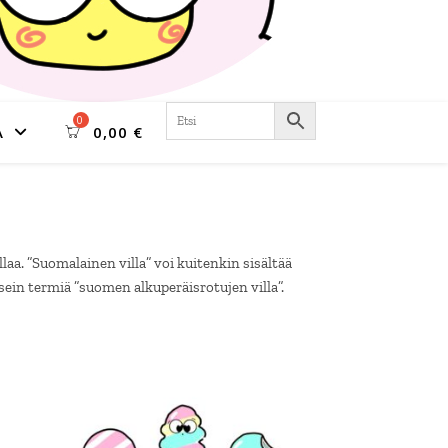
A
0,00
€
. ”Suomalainen villa” voi kuitenkin sisältää
in termiä ”suomen alkuperäisrotujen villa”.