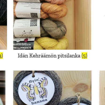
3)
Idän Kehräämön pitsilanka
(5)