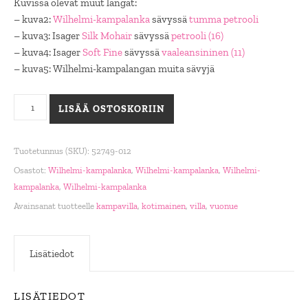
Kuvissa olevat muut langat:
– kuva2:
Wilhelmi-kampalanka
sävyssä
tumma petrooli
– kuva3: Isager
Silk Mohair
sävyssä
petrooli (16)
– kuva4: Isager
Soft Fine
sävyssä
vaaleansininen (11)
– kuva5: Wilhelmi-kampalangan muita sävyjä
Wilhelmi-kampalanka, vaalea sinivihreä määrä
LISÄÄ OSTOSKORIIN
Tuotetunnus (SKU):
52749-012
Osastot:
Wilhelmi-kampalanka
,
Wilhelmi-kampalanka
,
Wilhelmi-
kampalanka
,
Wilhelmi-kampalanka
Avainsanat tuotteelle
kampavilla
,
kotimainen
,
villa
,
vuonue
Lisätiedot
LISÄTIEDOT