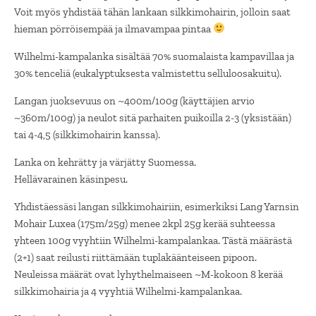
Voit myös yhdistää tähän lankaan silkkimohairin, jolloin saat
hieman pörröisempää ja ilmavampaa pintaa
Wilhelmi-kampalanka sisältää 70% suomalaista kampavillaa ja
30% tenceliä (eukalyptuksesta valmistettu selluloosakuitu).
Langan juoksevuus on ~400m/100g (käyttäjien arvio
~360m/100g) ja neulot sitä parhaiten puikoilla 2-3 (yksistään)
tai 4-4,5 (silkkimohairin kanssa).
Lanka on kehrätty ja värjätty Suomessa.
Hellävarainen käsinpesu.
Yhdistäessäsi langan silkkimohairiin, esimerkiksi Lang Yarnsin
Mohair Luxea (175m/25g) menee 2kpl 25g kerää suhteessa
yhteen 100g vyyhtiin Wilhelmi-kampalankaa. Tästä määrästä
(2+1) saat reilusti riittämään tuplakäänteiseen pipoon.
Neuleissa määrät ovat lyhythelmaiseen ~M-kokoon 8 kerää
silkkimohairia ja 4 vyyhtiä Wilhelmi-kampalankaa.